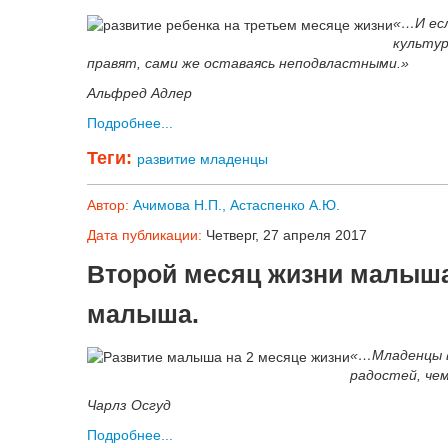
«…И есл
культур
правят, сами же оставаясь неподвластными.»
Альфред Адлер
Подробнее...
Теги:
развитие
младенцы
Автор:
Ачимова Н.П., Астаспенко А.Ю.
Дата публикации:
Четверг, 27 апреля 2017
Второй месяц жизни малыша,
малыша.
«…Младенцы в
радостей, чем
Чарлз Осгуд
Подробнее...