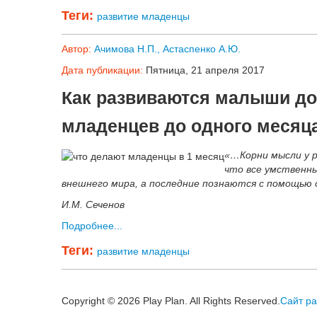
Теги:
развитие
младенцы
Автор:
Ачимова Н.П., Астаспенко А.Ю.
Дата публикации:
Пятница, 21 апреля 2017
Как развиваются малыши до
младенцев до одного месяца
«…Корни мысли у р
что все умственн
внешнего мира, а последние познаются с помощью 
И.М. Сеченов
Подробнее...
Теги:
развитие
младенцы
Copyright © 2026 Play Plan. All Rights Reserved.
Сайт ра
Joomla! 3 Templates