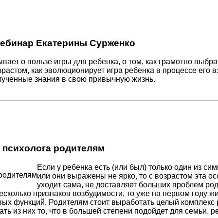
 вебинар Екатерины Сурженко
вает о пользе игры для ребенка, о том, как грамотно выбра
зрастом, как эволюционирует игра ребенка в процессе его в
лученные знания в свою привычную жизнь.
ы психолога родителям
Если у ребенка есть (или был) только один из си
или они выражены не ярко, то с возрастом эта о
уходит сама, не доставляет больших проблем род
есколько признаков возбудимости, то уже на первом году 
вых функций. Родителям стоит выработать целый комплекс
 из них то, что в большей степени подойдет для семьи, ре