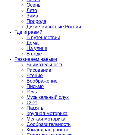
Осень
Лето
Зима
Природа
Дикие животные России
Где играем?
В путешествии
Дома
На улице
В воде
Развиваем навыки
Внимательность
Рисование
Чтение
Воображение
Письмо
Речь
Музыкальный слух
Счет
Память
Крупная моторика
Мелкая моторика
Сообразительность
Командная работа