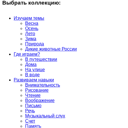
Выбрать коллекцию:
Изучаем темы
Весна
Осень
Лето
Зима
Природа
Дикие животные России
Где играем?
В путешествии
Дома
На улице
В воде
Развиваем навыки
Внимательность
Рисование
Чтение
Воображение
Письмо
Речь
Музыкальный слух
Счет
Память