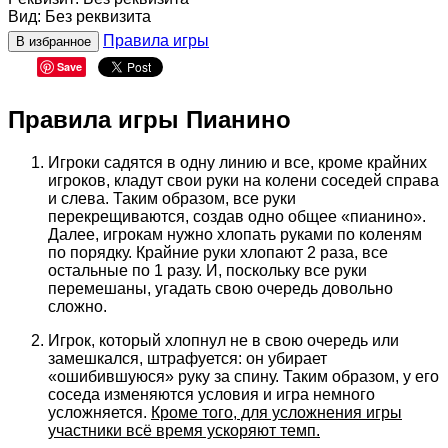
Вид
:
Без реквизита
Правила игры
В избранное
Save
Правила игры Пианино
Игроки садятся в одну линию и все, кроме крайних
игроков, кладут свои руки на колени соседей справа
и слева. Таким образом, все руки
перекрещиваются, создав одно общее «пианино».
Далее, игрокам нужно хлопать руками по коленям
по порядку. Крайние руки хлопают 2 раза, все
остальные по 1 разу. И, поскольку все руки
перемешаны, угадать свою очередь довольно
сложно.
Игрок, который хлопнул не в свою очередь или
замешкался, штрафуется: он убирает
«ошибившуюся» руку за спину. Таким образом, у его
соседа изменяются условия и игра немного
усложняется.
Кроме того, для усложнения игры
участники всё время ускоряют темп.