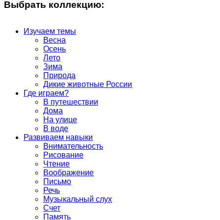
Выбрать коллекцию:
Изучаем темы
Весна
Осень
Лето
Зима
Природа
Дикие животные России
Где играем?
В путешествии
Дома
На улице
В воде
Развиваем навыки
Внимательность
Рисование
Чтение
Воображение
Письмо
Речь
Музыкальный слух
Счет
Память