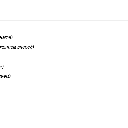
мнате)
ижением вперед)
»)
гаем)