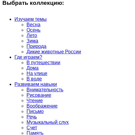
Выбрать коллекцию:
Изучаем темы
Весна
Осень
Лето
Зима
Природа
Дикие животные России
Где играем?
В путешествии
Дома
На улице
В воде
Развиваем навыки
Внимательность
Рисование
Чтение
Воображение
Письмо
Речь
Музыкальный слух
Счет
Память