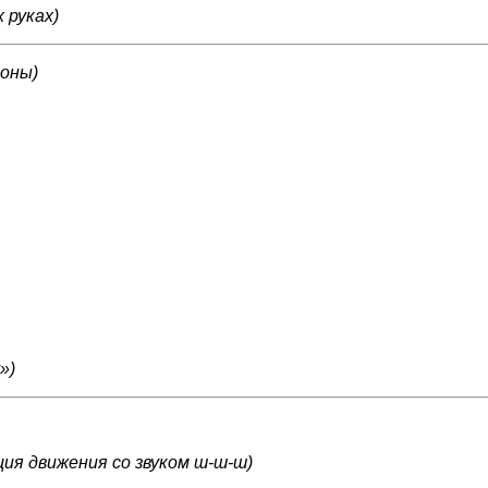
 руках)
роны)
»)
ия движения со звуком ш-ш-ш)