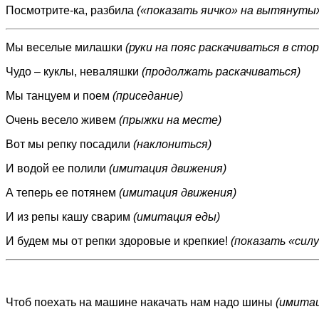
Посмотрите-ка, разбила
(«показать яичко» на вытянутых
Мы веселые милашки
(руки на пояс раскачиваться в сто
Чудо – куклы, неваляшки
(продолжать раскачиваться)
Мы танцуем и поем
(приседание)
Очень весело живем
(прыжки на месте)
Вот мы репку посадили
(наклониться)
И водой ее полили
(имитация движения)
А теперь ее потянем
(имитация движения)
И из репы кашу сварим
(имитация еды)
И будем мы от репки здоровые и крепкие!
(показать «силу
Чтоб поехать на машине накачать нам надо шины
(имитац