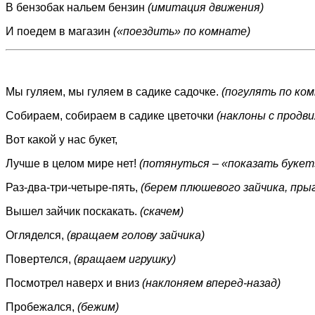
В бензобак нальем бензин
(имитация движения)
И поедем в магазин
(«поездить» по комнате)
Мы гуляем, мы гуляем в садике садочке.
(погулять по ко
Собираем, собираем в садике цветочки
(наклоны с продв
Вот какой у нас букет,
Лучше в целом мире нет!
(потянуться – «показать букет
Раз-два-три-четыре-пять,
(берем плюшевого зайчика, пры
Вышел зайчик поскакать.
(скачем)
Огляделся,
(вращаем голову зайчика)
Повертелся,
(вращаем игрушку)
Посмотрел наверх и вниз
(наклоняем вперед-назад)
Пробежался,
(бежим)