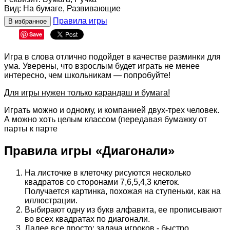
Вид
:
На бумаге, Развивающие
Правила игры
В избранное
Save
Игра в слова отлично подойдет в качестве разминки для
ума. Уверены, что взрослым будет играть не менее
интересно, чем школьникам — попробуйте!
Для игры нужен только карандаш и бумага!
Играть можно и одному, и компанией двух-трех человек.
А можно хоть целым классом (передавая бумажку от
парты к парте
Правила игры «Диагонали»
На листочке в клеточку рисуются несколько
квадратов со сторонами 7,6,5,4,3 клеток.
Получается картинка, похожая на ступеньки, как на
иллюстрации.
Выбирают одну из букв алфавита, ее прописывают
во всех квадратах по диагонали.
Далее все просто: задача игроков - быстро