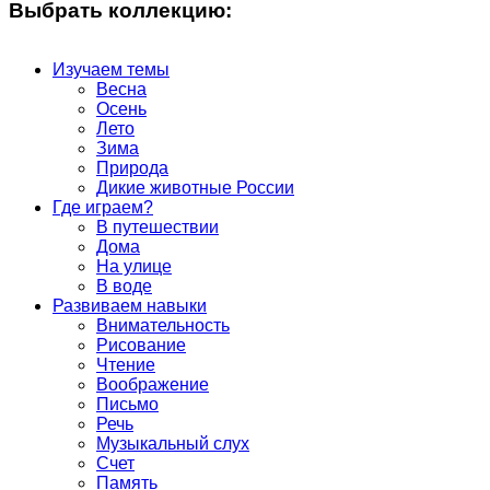
Выбрать коллекцию:
Изучаем темы
Весна
Осень
Лето
Зима
Природа
Дикие животные России
Где играем?
В путешествии
Дома
На улице
В воде
Развиваем навыки
Внимательность
Рисование
Чтение
Воображение
Письмо
Речь
Музыкальный слух
Счет
Память