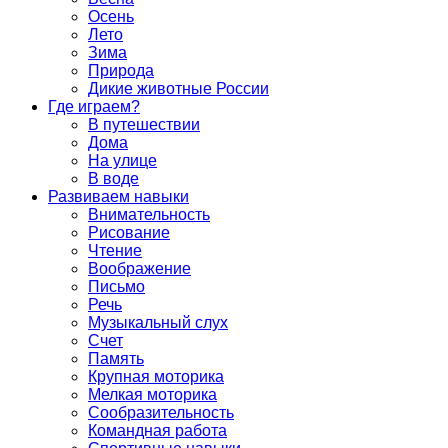
Осень
Лето
Зима
Природа
Дикие животные России
Где играем?
В путешествии
Дома
На улице
В воде
Развиваем навыки
Внимательность
Рисование
Чтение
Воображение
Письмо
Речь
Музыкальный слух
Счет
Память
Крупная моторика
Мелкая моторика
Сообразительность
Командная работа