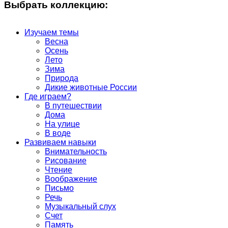
Выбрать коллекцию:
Изучаем темы
Весна
Осень
Лето
Зима
Природа
Дикие животные России
Где играем?
В путешествии
Дома
На улице
В воде
Развиваем навыки
Внимательность
Рисование
Чтение
Воображение
Письмо
Речь
Музыкальный слух
Счет
Память