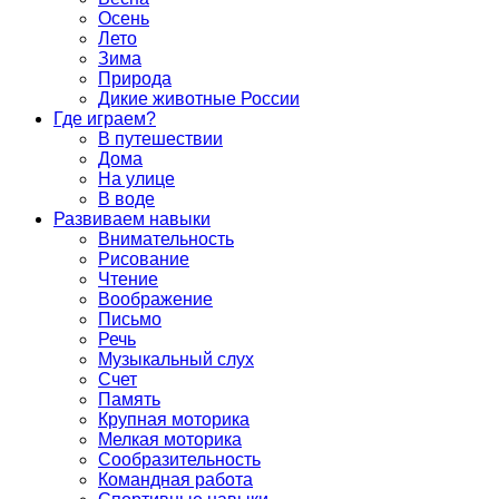
Осень
Лето
Зима
Природа
Дикие животные России
Где играем?
В путешествии
Дома
На улице
В воде
Развиваем навыки
Внимательность
Рисование
Чтение
Воображение
Письмо
Речь
Музыкальный слух
Счет
Память
Крупная моторика
Мелкая моторика
Сообразительность
Командная работа