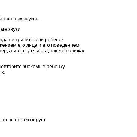
ственных звуков.
ые звуки.
да не кричит. Если ребенок
ажением его лица и его поведением.
, а-и-я; е-у-е; и-а-а, так же понижая
Повторите знакомые ребенку
ых.
но не вокализирует.