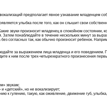
вокализаций предполагает явное узнавание младенцем соб
является улыбка после того, как он слышит свои собственн
кие звуки произносит младенец в спокойном состоянии, ког
ним. Затем понаблюдайте в течение нескольких минут за выр
без согласных так, как обычно произносит ребенок. Например
блюдайте за выражением лица младенца и его поведением. 
дите к ним после трех-четырехкратного произнесения перв
им» звукам;
 и «детский», но не вокализирует;
 к гулению, такую, как оживление, движение губ, улыбка, 