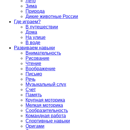
Лето
Зима
Природа
Дикие животные России
Где играем?
В путешествии
Дома
На улице
В воде
Развиваем навыки
Внимательность
Рисование
Чтение
Воображение
Письмо
Речь
Музыкальный слух
Счет
Память
Крупная моторика
Мелкая моторика
Сообразительность
Командная работа
Спортивные навыки
Оригами