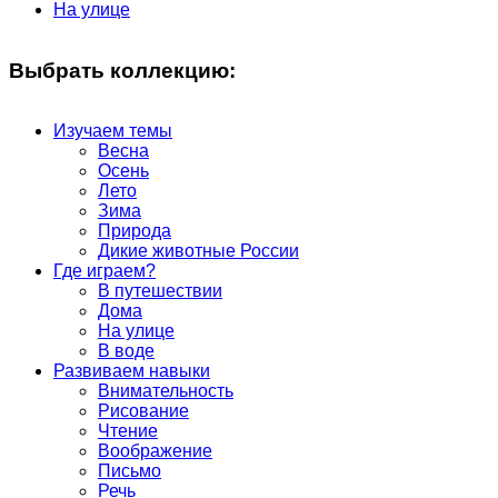
На улице
Выбрать коллекцию:
Изучаем темы
Весна
Осень
Лето
Зима
Природа
Дикие животные России
Где играем?
В путешествии
Дома
На улице
В воде
Развиваем навыки
Внимательность
Рисование
Чтение
Воображение
Письмо
Речь