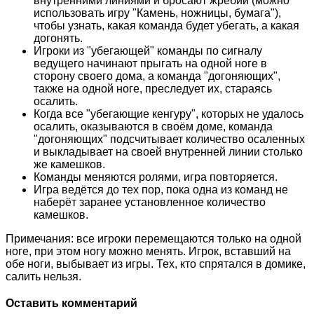
внутренними линиями и бросают жребий (можно
использовать игру "Камень, ножницы, бумага"),
чтобы узнать, какая команда будет убегать, а какая
догонять.
Игроки из "убегающей" команды по сигналу
ведущего начинают прыгать на одной ноге в
сторону своего дома, а команда "догоняющих",
также на одной ноге, преследует их, стараясь
осалить.
Когда все "убегающие кенгуру", которых не удалось
осалить, оказываются в своём доме, команда
"догоняющих" подсчитывает количество осаленных
и выкладывает на своей внутренней линии столько
же камешков.
Команды меняются ролями, игра повторяется.
Игра ведётся до тех пор, пока одна из команд не
наберёт заранее установленное количество
камешков.
Примечания: все игроки перемещаются только на одной
ноге, при этом ногу можно менять. Игрок, вставший на
обе ноги, выбывает из игры. Тех, кто спрятался в домике,
салить нельзя.
Оставить комментарий