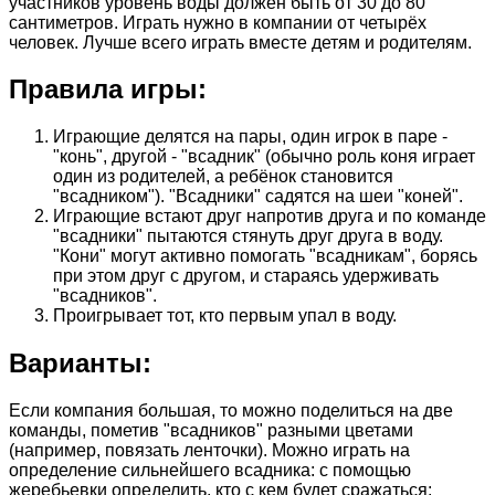
участников уровень воды должен быть от 30 до 80
сантиметров. Играть нужно в компании от четырёх
человек. Лучше всего играть вместе детям и родителям.
Правила игры:
Играющие делятся на пары, один игрок в паре -
"конь", другой - "всадник" (обычно роль коня играет
один из родителей, а ребёнок становится
"всадником"). "Всадники" садятся на шеи "коней".
Играющие встают друг напротив друга и по команде
"всадники" пытаются стянуть друг друга в воду.
"Кони" могут активно помогать "всадникам", борясь
при этом друг с другом, и стараясь удерживать
"всадников".
Проигрывает тот, кто первым упал в воду.
Варианты:
Если компания большая, то можно поделиться на две
команды, пометив "всадников" разными цветами
(например, повязать ленточки). Можно играть на
определение сильнейшего всадника: с помощью
жеребьевки определить, кто с кем будет сражаться: