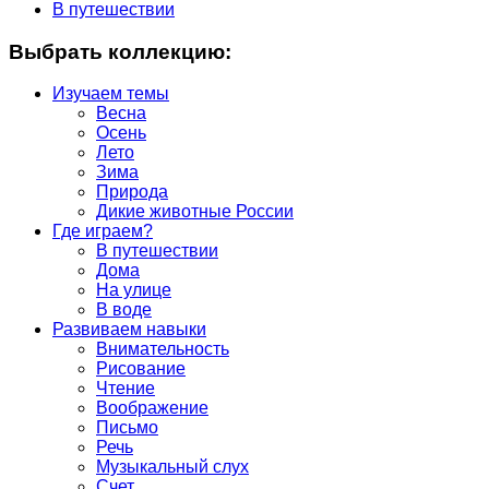
В путешествии
Выбрать коллекцию:
Изучаем темы
Весна
Осень
Лето
Зима
Природа
Дикие животные России
Где играем?
В путешествии
Дома
На улице
В воде
Развиваем навыки
Внимательность
Рисование
Чтение
Воображение
Письмо
Речь
Музыкальный слух
Счет