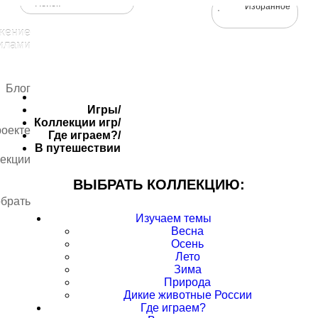
Избранное
жение
илами
Блог
Игры
/
Коллекции игр
/
роекте
Где играем?
/
В путешествии
екции
ВЫБРАТЬ КОЛЛЕКЦИЮ:
брать
Изучаем темы
Весна
Осень
Лето
Зима
Природа
Дикие животные России
Где играем?