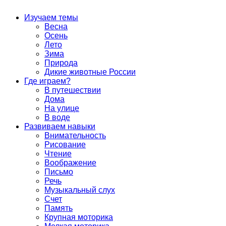
Изучаем темы
Весна
Осень
Лето
Зима
Природа
Дикие животные России
Где играем?
В путешествии
Дома
На улице
В воде
Развиваем навыки
Внимательность
Рисование
Чтение
Воображение
Письмо
Речь
Музыкальный слух
Счет
Память
Крупная моторика