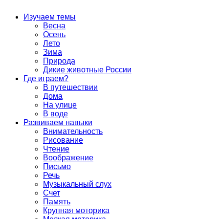
Изучаем темы
Весна
Осень
Лето
Зима
Природа
Дикие животные России
Где играем?
В путешествии
Дома
На улице
В воде
Развиваем навыки
Внимательность
Рисование
Чтение
Воображение
Письмо
Речь
Музыкальный слух
Счет
Память
Крупная моторика