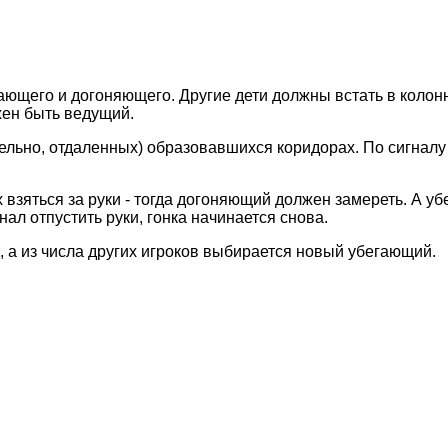
гающего и догоняющего. Другие дети должны встать в колон
жен быть ведущий.
льно, отдаленных) образовавшихся коридорах. По сигналу
взяться за руки - тогда догоняющий должен замереть. А у
нал отпустить руки, гонка начинается снова.
 а из числа других игроков выбирается новый убегающий.