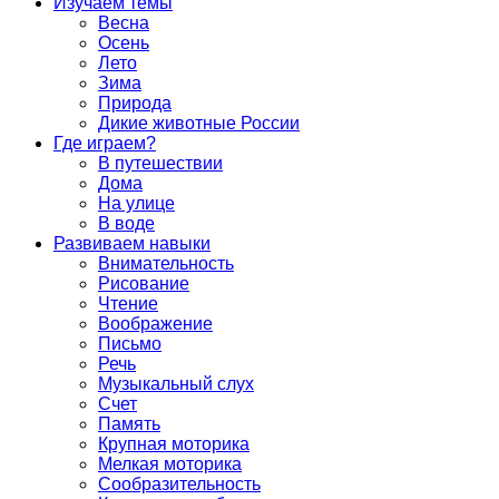
Изучаем темы
Весна
Осень
Лето
Зима
Природа
Дикие животные России
Где играем?
В путешествии
Дома
На улице
В воде
Развиваем навыки
Внимательность
Рисование
Чтение
Воображение
Письмо
Речь
Музыкальный слух
Счет
Память
Крупная моторика
Мелкая моторика
Сообразительность